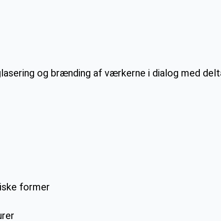
 glasering og brænding af værkerne i dialog med del
niske former
urer