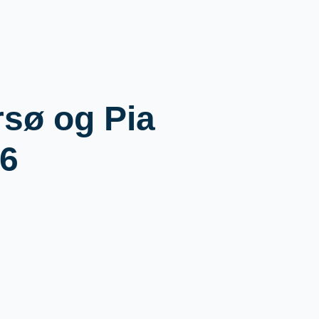
rsø og Pia
26