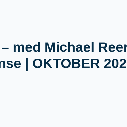
r – med Michael Ree
ense | OKTOBER 20