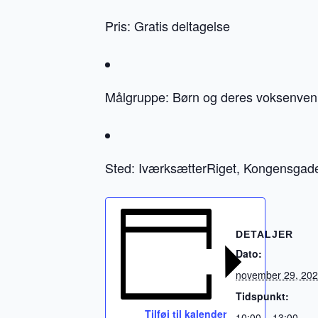
Pris: Gratis deltagelse
Målgruppe: Børn og deres voksenven
Sted: IværksætterRiget, Kongensgad
DETALJER
Dato:
november 29, 20
Tidspunkt:
Tilføj til kalender
10:00 – 13:00