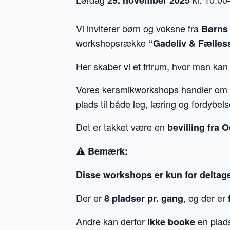
29. november 2025
Vi inviterer børn og voksne fra
Børns
workshopsrække
“Gadeliv & Fælles
Her skaber vi et frirum, hvor man kan
Vores keramikworkshops handler om
plads til både leg, læring og fordybels
Det er takket være en
bevilling fra 
⚠️ Bemærk:
Disse workshops er kun for deltag
Der er
, og der er
8 pladser pr. gang
Andre kan derfor
en plads
ikke booke