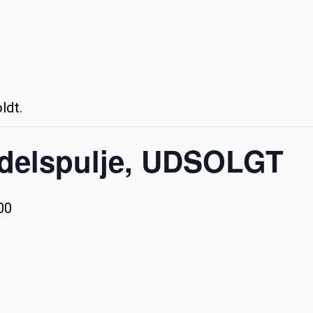
ldt.
delspulje, UDSOLGT
00