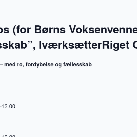
 (for Børns Voksenvenner)
sskab”, IværksætterRiget
 – med ro, fordybelse og fællesskab
–13.00
–13.00